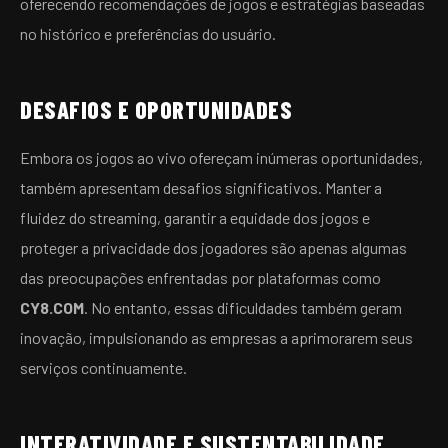
oferecendo recomendações de jogos e estratégias baseadas
no histórico e preferências do usuário.
DESAFIOS E OPORTUNIDADES
Embora os jogos ao vivo ofereçam inúmeras oportunidades,
também apresentam desafios significativos. Manter a
fluidez do streaming, garantir a equidade dos jogos e
proteger a privacidade dos jogadores são apenas algumas
das preocupações enfrentadas por plataformas como
CY8.COM
. No entanto, essas dificuldades também geram
inovação, impulsionando as empresas a aprimorarem seus
serviços continuamente.
INTERATIVIDADE E SUSTENTABILIDADE