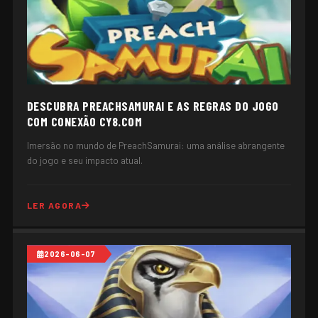
79H.COM
DESCUBRA PREACHSAMURAI E AS REGRAS DO JOGO
COM CONEXÃO CY8.COM
Imersão no mundo de PreachSamurai: uma análise abrangente
do jogo e seu impacto atual.
LER AGORA
2026-06-07