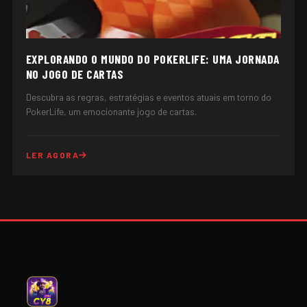
EXPLORANDO O MUNDO DO POKERLIFE: UMA JORNADA
NO JOGO DE CARTAS
Descubra as regras, estratégias e eventos atuais em torno do
PokerLife, um emocionante jogo de cartas.
LER AGORA