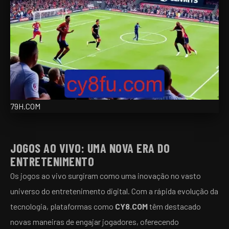
79H.COM
JOGOS AO VIVO: UMA NOVA ERA DO
ENTRETENIMENTO
Os jogos ao vivo surgiram como uma inovação no vasto
universo do entretenimento digital. Com a rápida evolução da
tecnologia, plataformas como
CY8.COM
têm destacado
novas maneiras de engajar jogadores, oferecendo