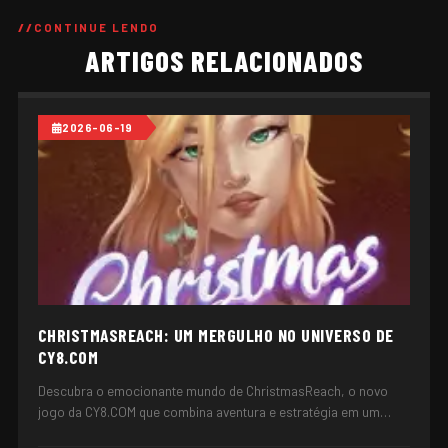
CONTINUE LENDO
ARTIGOS RELACIONADOS
2026-06-19
CHRISTMASREACH: UM MERGULHO NO UNIVERSO DE
CY8.COM
Descubra o emocionante mundo de ChristmasReach, o novo
jogo da CY8.COM que combina aventura e estratégia em um
tema natalino envolvente.