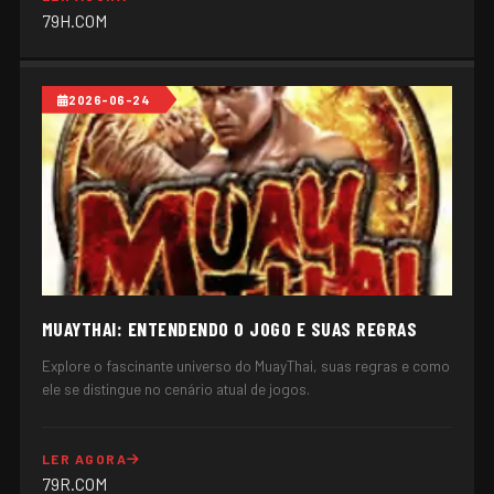
79H.COM
2026-06-24
MUAYTHAI: ENTENDENDO O JOGO E SUAS REGRAS
Explore o fascinante universo do MuayThai, suas regras e como
ele se distingue no cenário atual de jogos.
LER AGORA
79R.COM