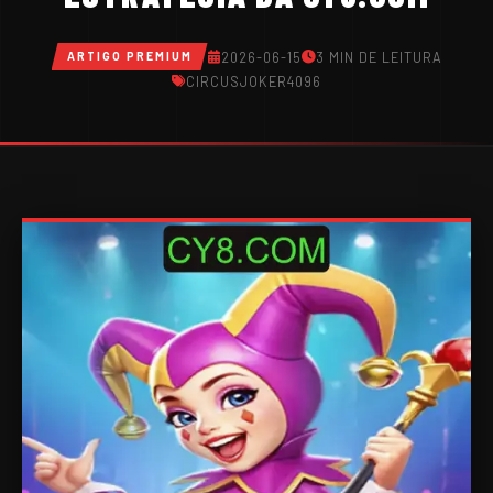
2026-06-15
3 MIN DE LEITURA
ARTIGO PREMIUM
CIRCUSJOKER4096