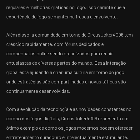
regulares e melhorias gráficas no jogo. Isso garante que a
experiência de jogo se mantenha fresca e envolvente.
Além disso, a comunidade em torno de CircusJoker4096 tem
crescido rapidamente, com fóruns dedicados e
campeonatos online sendo organizados para reunir
entusiastas de diversas partes do mundo. Essa interação
global está ajudando a criar uma cultura em torno do jogo,
onde estratégias são compartilhadas e novas táticas são
continuamente desenvolvidas.
Com a evolução da tecnologia e as novidades constantes no
campo dos jogos digitais, CircusJoker4096 representa um
ótimo exemplo de como os jogos modernos podem oferecer
entretenimento duradouro e intelectualmente estimulante.