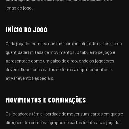
longo do jogo.
INÍCIO DO JOGO
Cada jogador começa com um baralho inicial de cartas e uma
quantidade limitada de movimentos. O tabuleiro de jogo é
apresentado como um palco de circo, onde os jogadores
devem dispor suas cartas de forma a capturar pontos e
ativar eventos especiais.
MOVIMENTOS E COMBINAÇÕES
Os jogadores têm a liberdade de mover suas cartas em quatro
direções. Ao combinar grupos de cartas idênticas, o jogador