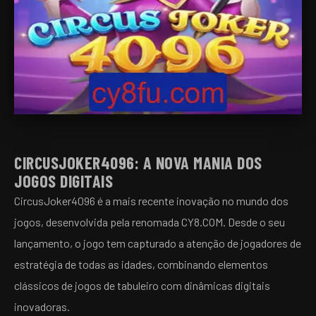
CIRCUSJOKER4096: A NOVA MANIA DOS
JOGOS DIGITAIS
CircusJoker4096 é a mais recente inovação no mundo dos
jogos, desenvolvida pela renomada CY8.COM. Desde o seu
lançamento, o jogo tem capturado a atenção de jogadores de
estratégia de todas as idades, combinando elementos
clássicos de jogos de tabuleiro com dinâmicas digitais
inovadoras.