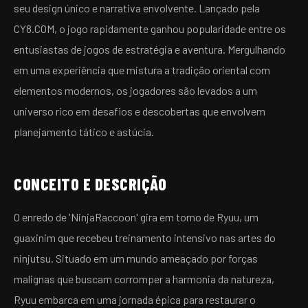
seu design único e narrativa envolvente. Lançado pela
CY8.COM, o jogo rapidamente ganhou popularidade entre os
entusiastas de jogos de estratégia e aventura. Mergulhando
em uma experiência que mistura a tradição oriental com
elementos modernos, os jogadores são levados a um
universo rico em desafios e descobertas que envolvem
planejamento tático e astúcia.
CONCEITO E DESCRIÇÃO
O enredo de 'NinjaRaccoon' gira em torno de Ryuu, um
guaxinim que recebeu treinamento intensivo nas artes do
ninjutsu. Situado em um mundo ameaçado por forças
malignas que buscam corromper a harmonia da natureza,
Ryuu embarca em uma jornada épica para restaurar o