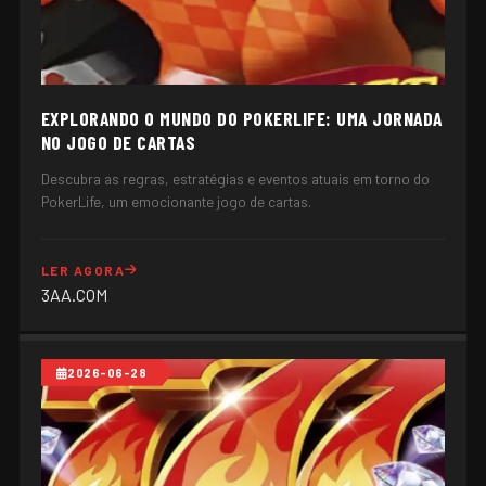
EXPLORANDO O MUNDO DO POKERLIFE: UMA JORNADA
NO JOGO DE CARTAS
Descubra as regras, estratégias e eventos atuais em torno do
PokerLife, um emocionante jogo de cartas.
LER AGORA
3AA.COM
2026-06-28