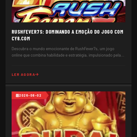
RUSHFEVER7S: DOMINANDO A EMOÇÃO DO JOGO COM
CY8.COM
Descubra o mundo emocionante de RushFever7s, um jogo
online que combina habilidade e estratégia, impulsionado pela
inovadora plataforma CY8.COM.
LER AGORA
2026-06-02