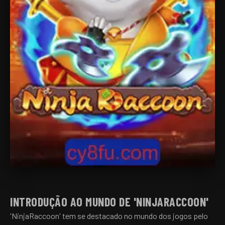
INTRODUÇÃO AO MUNDO DE 'NINJARACCOON'
'NinjaRaccoon' tem se destacado no mundo dos jogos pelo